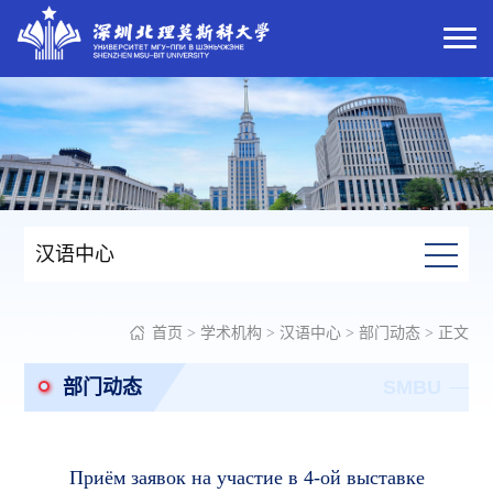
汉语中心
首页
>
学术机构
>
汉语中心
>
部门动态
> 正文
部门动态
SMBU
Приём заявок на участие в 4-ой выставке