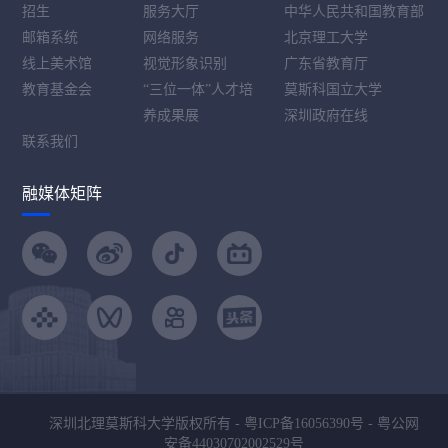
招生
服务大厅
中华人民共和国教育部
邮箱系统
网络服务
北京理工大学
线上美术馆
视觉形象识别
广东省教育厅
教育基金会
“三位一体”人才培
莫斯科国立大学
养成果展
深圳政府在线
联系我们
融媒体矩阵
深圳北理莫斯科大学版权所有 -
粤ICP备16056390号
-
粤公网
安备44030702002529号