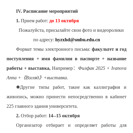
IV. Расписание мероприятий
1.
Прием работ:
до 1
3
октября
Пожалуйста, присылайте свои фото и видеоролики
по адресу:
hyzxhd@smbu.edu.cn
Формат темы электронного письма:
факультет и год
поступления
+
и
мя
фамилия
в паспорте
+
название
работы
+
выставка,
Например
：
Филфак 2025
+
Ivanova
Anna +
《
Взгляд
》
+
выставка.
✱Другие типы работ, такие как каллиграфия и
живопись, можно принести непосредственно в кабинет
225 главного здания университета.
2.
Отбор работ:
14--15 октября
Организатор отбирает и определяет работы для