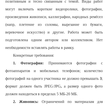
позитивным и тесно связанным с темой. Виды работ
могут включать короткие видеоролики, фотографии,
произведения живописи, каллиграфии, народных ремёсел
(напр, плетение из соломы, вырезание из бумаги,
веревочное искусство) и другие. Работа может быть
подготовлена одним автором или коллективом. Нет
необходимости вставлять работы в рамку.
Конкретные требования:
1.
Ф
отографи
я
:
Принимаются фотографии с
фотоаппаратов и мобильных телефонов;
к
оличество
фотографий на одного участника не должно превышать
3
;
формат должен быть JPEG
/JPG
,
а
р
азмер одного ф
ото
должен находиться в пределах 5 МБ-20 МБ.
2.
Живопись:
Ограничений по материалам для