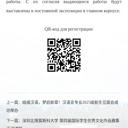
работы. С их согласия выдающиеся работы будут
выставлены в постоянной экспозиции в главном корпусе.
QR-код
д
ля регистрации
上一篇：
结缘汉语，梦启新章！汉语言专业2025级新生见面会成
功举办
下一篇：
深圳北理莫斯科大学 第四届国际学生优秀文化作品雅集