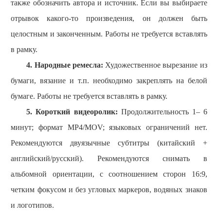
также обозначить автора и источник. Если вы выбираете
отрывок какого-то произведения, он должен быть
целостным и законченным.
Работы не требуется вставлять
в рамку.
4.
Н
ародные ремесла:
Художественное вырезание
из
бумаги, вязание и т.п. необходимо закреплять на белой
бумаге.
Работы не требуется вставлять в рамку.
5.
К
оротк
ий
видео
ролик
:
Продолжительность 1– 6
минут; формат MP4
/MOV
;
я
зыков
ых
ограничений
нет
.
Р
екомендуются двуязычные субтитры (китайский +
английский/русский)
.
Рекомендуются снимать в
альбомной ориентации, с соотношением сторон 16:9,
четким фокусом и без угловых маркеров, водяных знаков
и логотипов.