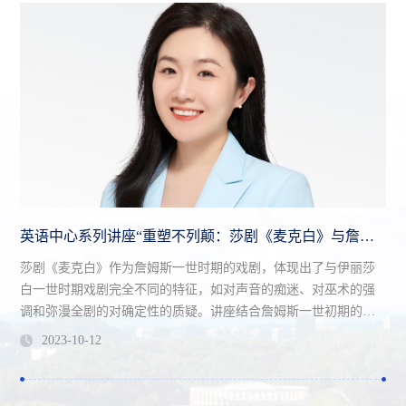
英语中心系列讲座“重塑不列颠：莎剧《麦克白》与詹姆斯一世时期的英格兰”
莎剧《麦克白》作为詹姆斯一世时期的戏剧，体现出了与伊丽莎
白一世时期戏剧完全不同的特征，如对声音的痴迷、对巫术的强
调和弥漫全剧的对确定性的质疑。讲座结合詹姆斯一世初期的社
会焦虑和新君主形象的建构，讨论了《麦克白》对女巫审判、火
2023-10-12
药阴谋、英苏合并等热点事件的呈现、协商和重塑，管见莎士比
亚对文学的历史政治性和艺术审美性的思考与平衡。