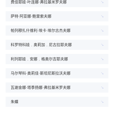
费佳耶娃·叶连娜·弗拉基米罗夫娜
萨特·阿亚娜·鲍里索夫娜
帕列穆扎什维利·埃卡·埃尔古杰夫娜
科罗特科娃﹒奥莉加﹒尼古拉耶夫娜
利列耶娃﹒安娜﹒格奥尔吉耶夫娜
马尔琴科·奥莉佳·斯坦尼斯拉沃夫娜
瓦谢金娜·塔季扬娜·弗拉基米罗夫娜
朱蝶