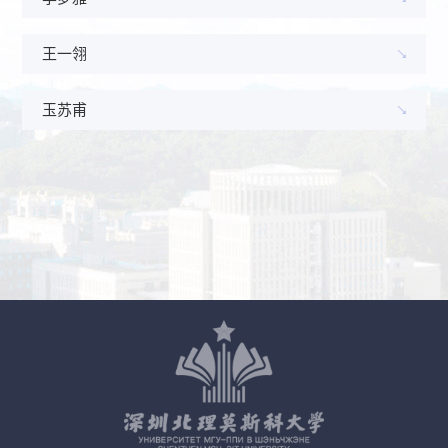
王一翎
玉苏甫