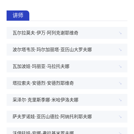
讲师
瓦尔拉莫夫·伊万·阿列克谢耶维奇
波尔塔韦茨·玛尔加丽塔·亚历山大罗夫娜
瓦加波娃·玛丽亚·马拉托夫娜
塔拉索夫·安德烈·安德烈耶维奇
采泽尔·克里斯季娜·米哈伊洛夫娜
萨夫罗诺娃·亚历山德拉·阿纳托利耶夫娜
沃伊托娃·安娜·弗拉基米罗夫娜