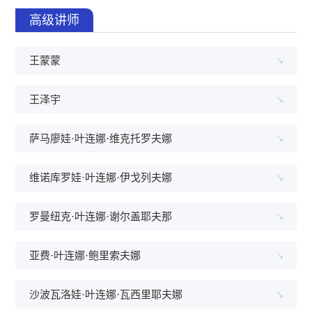
高级讲师
王蒙蒙
王泽宇
萨马廖娃·叶连娜·维克托罗夫娜
维诺库罗娃·叶连娜·伊戈列夫娜
罗曼纽克·叶连娜·谢尔盖耶夫那
亚费·叶连娜·鲍里索夫娜
沙波瓦洛娃·叶连娜·瓦西里耶夫娜