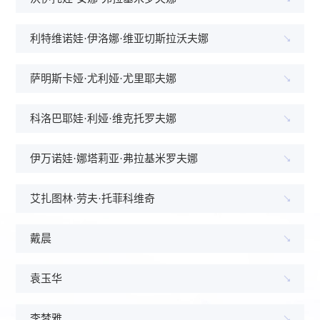
利特维诺娃·伊洛娜·维亚切斯拉沃夫娜
萨明斯卡娅·尤利娅·尤里耶夫娜
科洛巴耶娃·利娅·维克托罗夫娜
伊万诺娃·娜塔莉亚·弗拉基米罗夫娜
艾扎图林·劳夫·托菲科维奇
戴晨
袁玉华
李梦雅