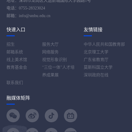
地址：深圳市龙岗区大运新城国际大学园路1号
电话：0755-28323024
邮箱：info@smbu.edu.cn
快速入口
友情链接
招生
服务大厅
中华人民共和国教育部
邮箱系统
网络服务
北京理工大学
线上美术馆
视觉形象识别
广东省教育厅
教育基金会
“三位一体”人才培
莫斯科国立大学
养成果展
深圳政府在线
联系我们
融媒体矩阵