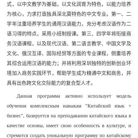
式，以中文教学为基础，以文化润育为特色，以能力培养
为核心，力求打造独具深北莫特色的中文专业。第一、二
学年注重培养学生的通用汉语能力，充分考虑汉语作为二
语习得的特点，采用小班制授课。第三、四学年将衔接商
务汉语课程，以及现代汉语、第二语言教学、中国文学及
文化、俄汉互译、国际经贸等方面的专业课程，侧重培养
其综合运用汉语的能力；并将利用深圳独特的创新创业环
境加入商务实践环节，帮助学生成为精通中文和商务，并
具有出色跨文化交际能力的复合型人才。
Данная программа активно
использует
модель
обучения комплексным навыкам "Китайский язык +
бизнес", базируется на преподавании китайского языка в
качестве основы, имеет свою
особенность
в культуре, и
стремится создать уникальную программу по китайскому