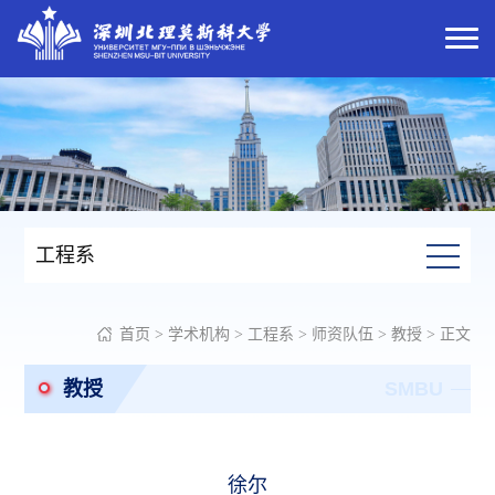
工程系
首页
>
学术机构
>
工程系
>
师资队伍
>
教授
> 正文
教授
SMBU
徐尔