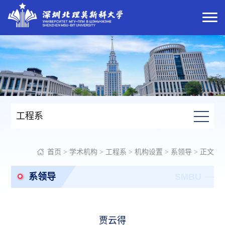
工程系
首页
>
学术机构
>
工程系
>
机构设置
>
系领导
> 正文
系领导
SMBU
贾云得