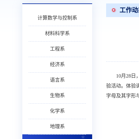
工作动
计算数学与控制系
材料科学系
工程系
经济系
10
月
28
日
语言系
验活动。体验
生物系
字母及其字形
化学系
地理系