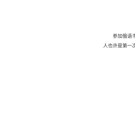
参加俄语
人
也许
是
第一