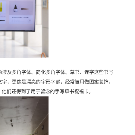
题涉及
多角字体
、
简化多角字体
、
草书、
连字
这些书写
文字，更像是漂亮的
字
形
字谜
，
经常被用做图案装饰，
。他们还得到了用于留念的手写草书祝福卡。