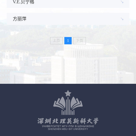
V.E.贝宁格
方丽萍
上页
1
下页