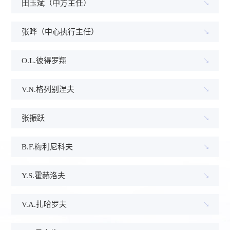
田玉斌（中方主任）
张晔（中心执行主任）
O.L.彼得罗翔
V.N.格列别涅夫
张振跃
B.F.梅利尼科夫
Y.S.霍赫洛夫
V.A.扎哈罗夫